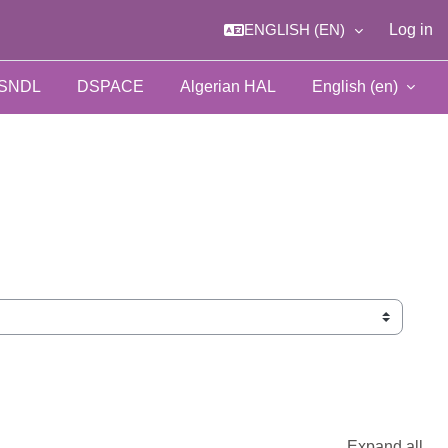
ENGLISH ‎(EN)‎
Log in
SNDL
DSPACE
Algerian HAL
English ‎(en)‎
Expand all