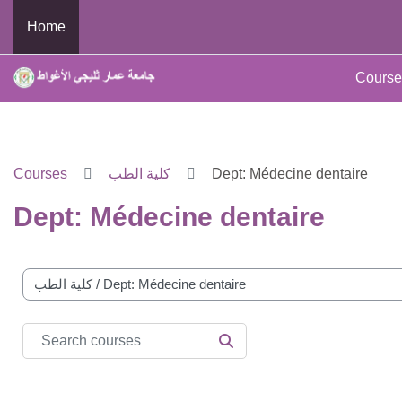
Skip to main content
Home
Course
Courses
كلية الطب
Dept: Médecine dentaire
Dept: Médecine dentaire
e categories
Search courses
SEARCH COURSES